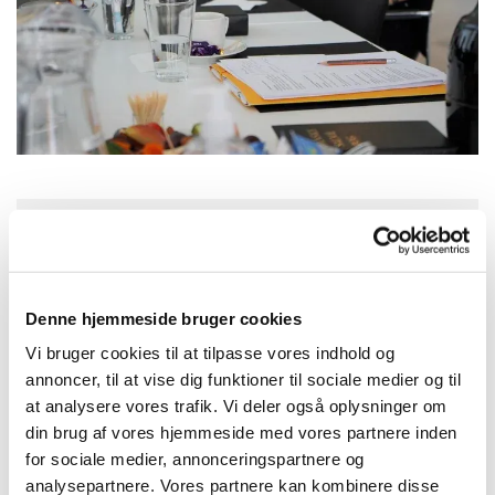
Torsdag 3. september 2026, kl. 17:00 -
18:45
Denne hjemmeside bruger cookies
Hjallerup Kulturhus, Nørre Allé 3, 9320
Vi bruger cookies til at tilpasse vores indhold og
annoncer, til at vise dig funktioner til sociale medier og til
Hjallerup
at analysere vores trafik. Vi deler også oplysninger om
din brug af vores hjemmeside med vores partnere inden
for sociale medier, annonceringspartnere og
analysepartnere. Vores partnere kan kombinere disse