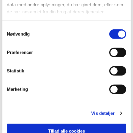
data med andre oplysninger, du har givet dem, eller som
de har indsamlet fra din brug af deres tjenester.
S
Nødvendig
a
m
t
Præferencer
y
k
k
Statistik
e
v
Marketing
a
l
g
Vis detaljer
Du vil måske også kunne lide...
Tillad alle cookies