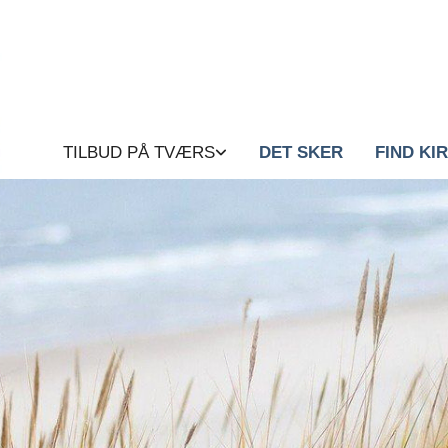
TILBUD PÅ TVÆRS
DET SKER
FIND KI