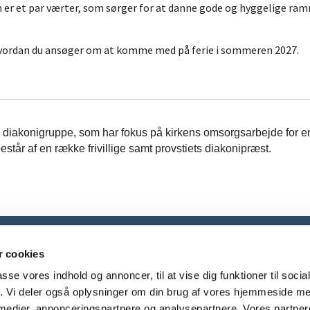
er et par værter, som sørger for at danne gode og hyggelige rammer
hvordan du ansøger om at komme med på ferie i sommeren 2027.
s diakonigruppe, som har fokus på kirkens omsorgsarbejde for 
tår af en række frivillige samt provstiets diakonipræst.
Brønderslev Provsti

 cookies
Algade 69, 9700 Brønderslev
24 25 00 78

passe vores indhold og annoncer, til at vise dig funktioner til soci
broenderslev.provsti@km.dk

fik. Vi deler også oplysninger om din brug af vores hjemmeside m
Cookiepolitik
Tilgængelighedserklæring
 medier, annonceringspartnere og analysepartnere. Vores partne