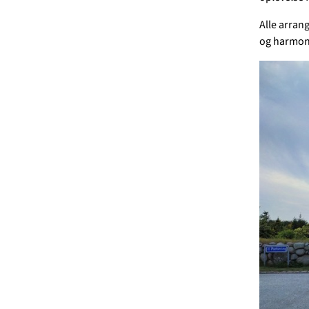
Alle arran
og harmoni