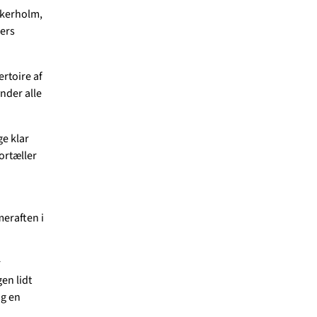
kkerholm,
ers
ertoire af
nder alle
ge klar
fortæller
meraften i
r
en lidt
g en