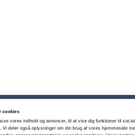
Brønderslev Provsti

 cookies
Algade 69, 9700 Brønderslev
24 25 00 78

passe vores indhold og annoncer, til at vise dig funktioner til soci
broenderslev.provsti@km.dk

fik. Vi deler også oplysninger om din brug af vores hjemmeside m
Cookiepolitik
Tilgængelighedserklæring