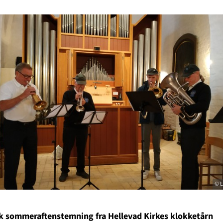
© L
k sommeraftenstemning fra Hellevad Kirkes klokketårn