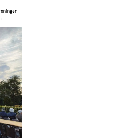
reningen
m.