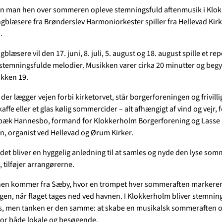
kan man hen over sommeren opleve stemningsfuld aftenmusik i Klo
gblæsere fra Brønderslev Harmoniorkester spiller fra Hellevad Kirk
.
blæsere vil den 17. juni, 8. juli, 5. august og 18. august spille et rep
stemningsfulde melodier. Musikken varer cirka 20 minutter og begy
okken 19.
der lægger vejen forbi kirketorvet, står borgerforeningen og frivilli
ffe eller et glas kølig sommercider – alt afhængigt af vind og vejr, 
lbæk Hannesbo, formand for Klokkerholm Borgerforening og Lasse
n, organist ved Hellevad og Ørum Kirker.
 det bliver en hyggelig anledning til at samles og nyde den lyse som
 tilføjer arrangørerne.
nen kommer fra Sæby, hvor en trompet hver sommeraften markere
en, når flaget tages ned ved havnen. I Klokkerholm bliver stemning
, men tanken er den samme: at skabe en musikalsk sommeraften o
for både lokale og besøgende.