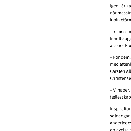
Igen i år 
når messin
klokketårn
Tre messing
kendte og 
aftener kl
– For dem, 
med aftenka
Carsten A
Christense
– Vi håber,
fællesskab,
Inspiratio
solnedgang
anderledes
oplevelse 