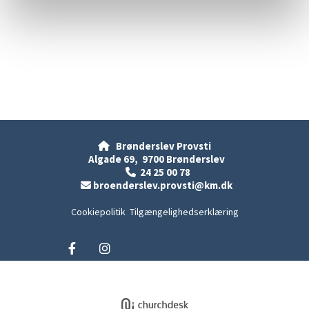
Brønderslev Provsti

Algade 69, 9700 Brønderslev
24 25 00 78

broenderslev.provsti@km.dk

Cookiepolitik
Tilgængelighedserklæring
Privatlivspolitik
Log på ChurchDesk