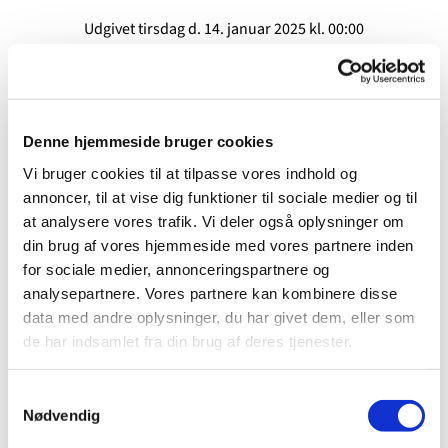
Udgivet tirsdag d. 14. januar 2025 kl. 00:00
Denne hjemmeside bruger cookies
Vi bruger cookies til at tilpasse vores indhold og
annoncer, til at vise dig funktioner til sociale medier og til
at analysere vores trafik. Vi deler også oplysninger om
din brug af vores hjemmeside med vores partnere inden
for sociale medier, annonceringspartnere og
analysepartnere. Vores partnere kan kombinere disse
data med andre oplysninger, du har givet dem, eller som
de har indsamlet fra din brug af deres tjenester.
Læs referatet fra seneste møde i provstiudvalget
S
Referat fra den 18. juni 2026
Nødvendig
a
m