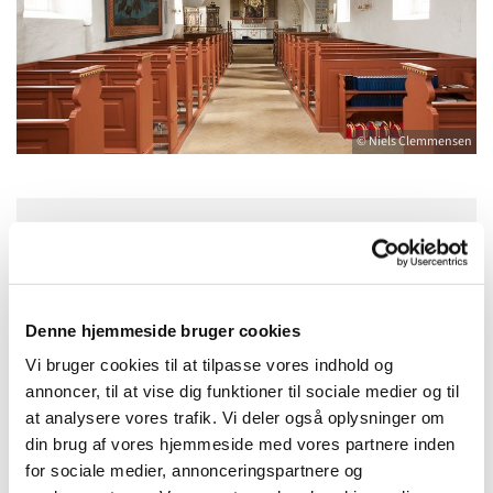
© Niels Clemmensen
Søndag 28. juli 2024, kl. 10:30
Voer Kirke, Voergårdsvej 33, 9330
Denne hjemmeside bruger cookies
Dronninglund
Vi bruger cookies til at tilpasse vores indhold og
annoncer, til at vise dig funktioner til sociale medier og til
Kathrine Buus Olesen
at analysere vores trafik. Vi deler også oplysninger om
din brug af vores hjemmeside med vores partnere inden
for sociale medier, annonceringspartnere og