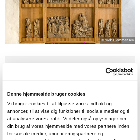
© Niels Clemmensen
Søndag 30. august 2026, kl. 10:30
Serritslev Kirke, Syrenvej 38, 9700
Denne hjemmeside bruger cookies
Brønderslev
Vi bruger cookies til at tilpasse vores indhold og
annoncer, til at vise dig funktioner til sociale medier og til
Jens Anders Djernes
at analysere vores trafik. Vi deler også oplysninger om
din brug af vores hjemmeside med vores partnere inden
for sociale medier, annonceringspartnere og