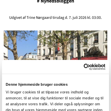
#
Nyhedsbloggen
Udgivet af Trine Nørgaard tirsdag d. 7. juli 2026 kl. 03:00.
Denne hjemmeside bruger cookies
Vi bruger cookies til at tilpasse vores indhold og
annoncer, til at vise dig funktioner til sociale medier og til
Foredrag med Peter Duetoft: Ordentlighed, pli og
at analysere vores trafik. Vi deler også oplysninger om
dannelse skal forsvares!
din brug af vores hjemmeside med vores partnere inden