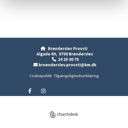
Brønderslev Provsti

Algade 69, 9700 Brønderslev
24 25 00 78

broenderslev.provsti@km.dk

Cookiepolitik
Tilgængelighedserklæring
Privatlivspolitik
Log på ChurchDesk