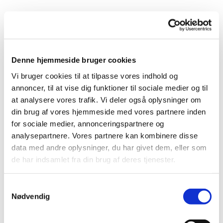
Denne hjemmeside bruger cookies
Vi bruger cookies til at tilpasse vores indhold og
annoncer, til at vise dig funktioner til sociale medier og til
at analysere vores trafik. Vi deler også oplysninger om
din brug af vores hjemmeside med vores partnere inden
for sociale medier, annonceringspartnere og
analysepartnere. Vores partnere kan kombinere disse
data med andre oplysninger, du har givet dem, eller som
de har indsamlet fra din brug af deres tjenester.
Referat fra den 4. februar 2026
Referat fra den 4. februar 2026
S
Nødvendig
a
m
t